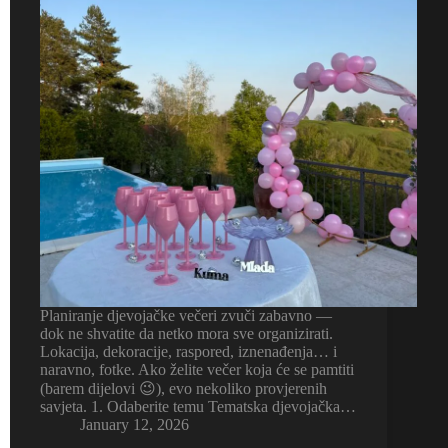
Planiranje djevojačke večeri zvuči zabavno —
dok ne shvatite da netko mora sve organizirati.
Lokacija, dekoracije, raspored, iznenađenja… i
naravno, fotke. Ako želite večer koja će se pamtiti
(barem dijelovi 😉), evo nekoliko provjerenih
savjeta. 1. Odaberite temu Tematska djevojačka…
January 12, 2026