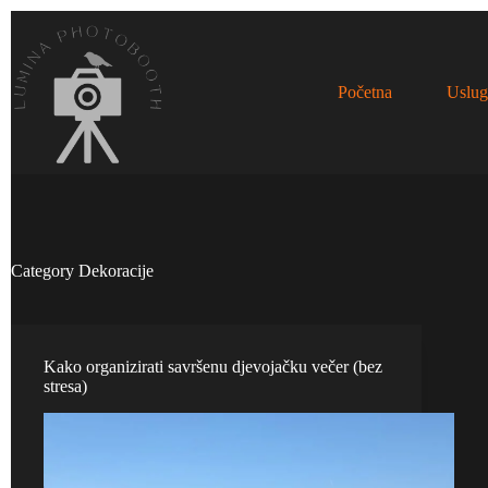
Skip
to
content
Početna
Uslug
Category
Dekoracije
Kako organizirati savršenu djevojačku večer (bez
stresa)