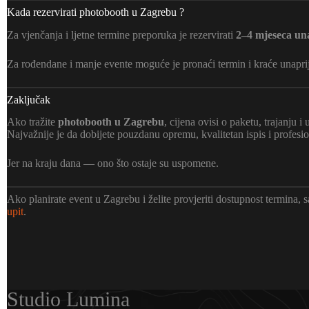
Kada rezervirati photobooth u Zagrebu ?
Za vjenčanja i ljetne termine preporuka je rezervirati
2–4 mjeseca un
Za rođendane i manje evente moguće je pronaći termin i kraće unaprijed,
Zaključak
Ako tražite
photobooth u Zagrebu
, cijena ovisi o paketu, trajanju 
Najvažnije je da dobijete pouzdanu opremu, kvalitetan ispis i profesi
Jer na kraju dana — ono što ostaje su uspomene.
Ako planirate event u Zagrebu i želite provjeriti dostupnost termina,
upit
.
Studio Lumina