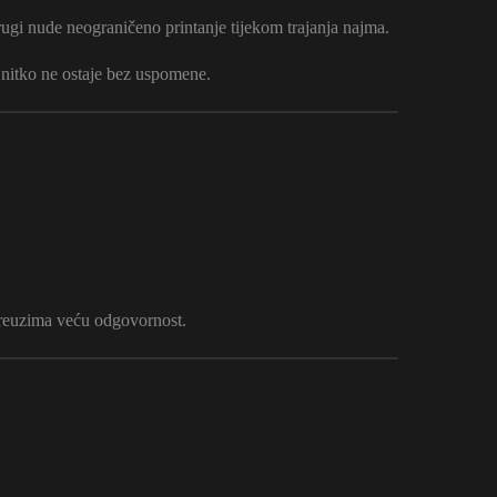
rugi nude neograničeno printanje tijekom trajanja najma.
r nitko ne ostaje bez uspomene.
 preuzima veću odgovornost.