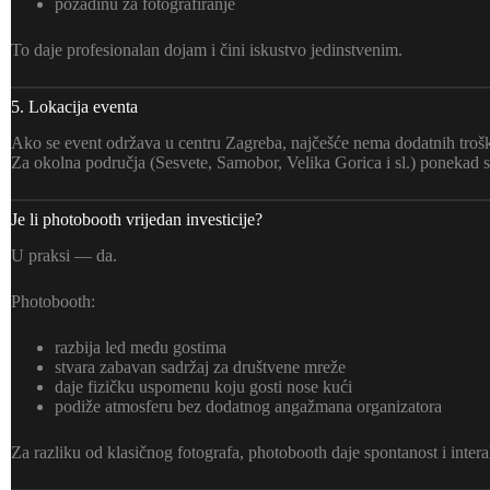
pozadinu za fotografiranje
To daje profesionalan dojam i čini iskustvo jedinstvenim.
5. Lokacija eventa
Ako se event održava u centru Zagreba, najčešće nema dodatnih troš
Za okolna područja (Sesvete, Samobor, Velika Gorica i sl.) ponekad 
Je li photobooth vrijedan investicije?
U praksi — da.
Photobooth:
razbija led među gostima
stvara zabavan sadržaj za društvene mreže
daje fizičku uspomenu koju gosti nose kući
podiže atmosferu bez dodatnog angažmana organizatora
Za razliku od klasičnog fotografa, photobooth daje spontanost i intera