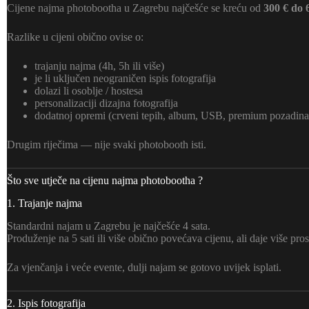
Cijene najma photobootha u Zagrebu najčešće se kreću od
300 € do 
Razlike u cijeni obično ovise o:
trajanju najma (4h, 5h ili više)
je li uključen neograničen ispis fotografija
dolazi li osoblje / hostesa
personalizaciji dizajna fotografija
dodatnoj opremi (crveni tepih, album, USB, premium pozadina 
Drugim riječima — nije svaki photobooth isti.
Što sve utječe na cijenu najma photobootha ?
1. Trajanje najma
Standardni najam u Zagrebu je najčešće 4 sata.
Produženje na 5 sati ili više obično povećava cijenu, ali daje više pros
Za vjenčanja i veće evente, dulji najam se gotovo uvijek isplati.
2. Ispis fotografija