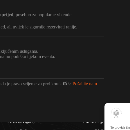
aprijed
, posebno za popularne vikende.
 ali uvijek je sigurnije rezervirati ranije.
i uključenim uslugama.
onalnu podršku tijekom eventa.
 sada je pravo vrijeme za prvi korak 📸✨
Pošaljite nam
Brza navigacija
Informacije
To provide the