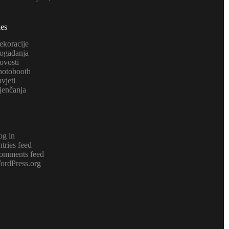
ies
ekoracije
ogađanja
ovosti
hotobooth
vjeti
jenčanja
og in
tries feed
omments feed
ordPress.org