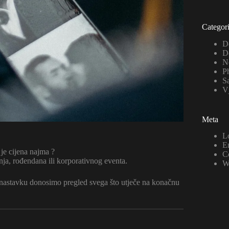
Categor
D
D
N
P
Sa
V
Meta
L
En
 je cijena najma ?
C
nja, rođendana ili korporativnog eventa.
W
 nastavku donosimo pregled svega što utječe na konačnu