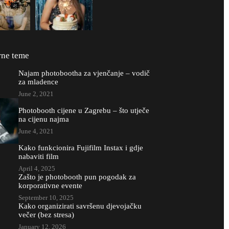
rne teme
Najam photobootha za vjenčanje – vodič
za mladence
June 2, 2021
Photobooth cijene u Zagrebu – što utječe
na cijenu najma
June 4, 2021
Kako funkcionira Fujifilm Instax i gdje
nabaviti film
April 4, 2025
Zašto je photobooth pun pogodak za
korporativne evente
September 10, 2025
Kako organizirati savršenu djevojačku
večer (bez stresa)
January 12, 2026